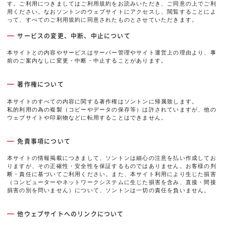
す。ご利用につきましてはご利用規約をお読みいただき、ご同意の上でご利
用ください。なおソントンのウェブサイトにアクセスし、閲覧することによ
って、すべてのご利用規約に同意されたものとさせていただきます。
サービスの変更、中断、中止について
本サイトとの内容やサービスはサーバー管理やサイト運営上の理由より、事
前のご案内なしに変更・中断・中止することがあります。
著作権について
本サイトのすべての内容に関する著作権はソントンに帰属致します。
私的利用の為の複製（コピーやデータの保存等）は許されていますが、他の
ウェブサイトや印刷物などに転用することはできません。
免責事項について
本サイトの情報掲載につきまして、ソントンは細心の注意を払い作成してお
りますが、その正確性・安全性を保証するものではありません。お客様の判
断・責任に基づいてご利用ください。また、本サイト利用により生じた損害
（コンピューターやネットワークシステムに生じた損害を含み、直接・間接
損害の別を問いません）について、ソントンは一切の責任を負いません。
他ウェブサイトへのリンクについて