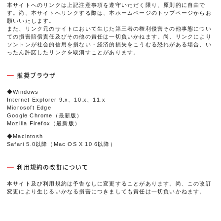
本サイトへのリンクは上記注意事項を遵守いただく限り、原則的に自由で
す。尚、本サイトへリンクする際は、本ホームページのトップページからお
願いいたします。
また、リンク元のサイトにおいて生じた第三者の権利侵害その他事態につい
ての損害賠償責任及びその他の責任は一切負いかねます。尚、リンクにより
ソントンが社会的信用を損ない・経済的損失をこうむる恐れがある場合、い
ったん許諾したリンクを取消すことがあります。
推奨ブラウザ
◆Windows
Internet Explorer 9.x、10.x、11.x
Microsoft Edge
Google Chrome（最新版）
Mozilla Firefox（最新版）
◆Macintosh
Safari 5.0以降（Mac OS X 10.6以降）
利用規約の改訂について
本サイト及び利用規約は予告なしに変更することがあります。尚、この改訂
変更により生じるいかなる損害につきましても責任は一切負いかねます。